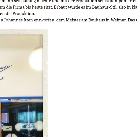
h Hamann selbständig machte und mit der Produktion selbst komponierte
 die Firma bis heute sitzt. Erbaut wurde es im Bauhaus-Stil, also in kl
en die Produktion.
von Johannes Itten entworfen, dem Meister am Bauhaus in Weimar. Das ve