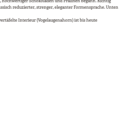
r, hochwertiger Schokoladen und Pralinen begann. Richtig
assisch reduzierter, strenger, eleganter Formensprache. Unten
rtäfelte Interieur (Vogelaugenahorn) ist bis heute