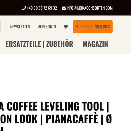
+49 30 88 72 69 32
INFO@MOKACONSORTEN.COM
NEWSLETTER
MEIN KONTO
ZUR KASSE
0,00 €
ERSATZTEILE | ZUBEHÖR
MAGAZIN
 COFFEE LEVELING TOOL |
ON LOOK | PIANACAFFÈ | Ø
M