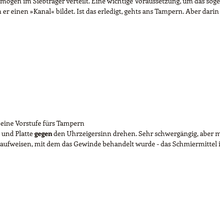
gen im Siebträger verteilt. Eine wichtige Voraussetzung, um das soge
r einen »Kanal« bildet. Ist das erledigt, gehts ans Tampern. Aber darin 
 eine Vorstufe fürs Tampern
n und Platte
gegen
den Uhrzeigersinn drehen. Sehr schwergängig, aber 
aufweisen, mit dem das Gewinde behandelt wurde - das Schmiermittel is