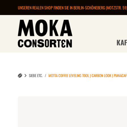
UNSEREN REALEN SHOP FINDEN SIE IN BERLIN-SCHÖNEBERG (MOTZSTR. 59
KAF
SIEBE ETC.
MOTTA COFFEE LEVELING TOOL | CARBON LOOK | PIANACAF