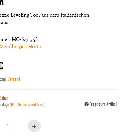
ffee Leveling Tool aus dem italienischen
haus
mmer:
MO-6273/58
Metallurgica Motta
€
 zzgl.
Versand
fügbar
Frage zum Artikel
erktage
(DE - Ausland abweichend)