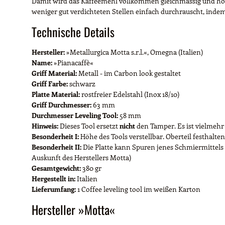
Damit wird das Kaffeemehl vollkommen gleichmässig und homo
weniger gut verdichteten Stellen einfach durchrauscht, indem e
Technische Details
Hersteller:
»Metallurgica Motta s.r.l.«, Omegna (Italien)
Name:
»Pianacaffè«
Griff Material:
Metall - im Carbon look gestaltet
Griff Farbe:
schwarz
Platte Material:
rostfreier Edelstahl (Inox 18/10)
Griff Durchmesser:
63 mm
Durchmesser Leveling Tool:
58 mm
Hinweis:
Dieses Tool ersetzt
nicht
den Tamper. Es ist vielmehr
Besonderheit I:
Höhe des Tools verstellbar. Oberteil festhalte
Besonderheit II:
Die Platte kann Spuren jenes Schmiermittels 
Auskunft des Herstellers Motta)
Gesamtgewicht:
380 gr
Hergestellt in:
Italien
Lieferumfang:
1 Coffee leveling tool im weißen Karton
Hersteller »Motta«