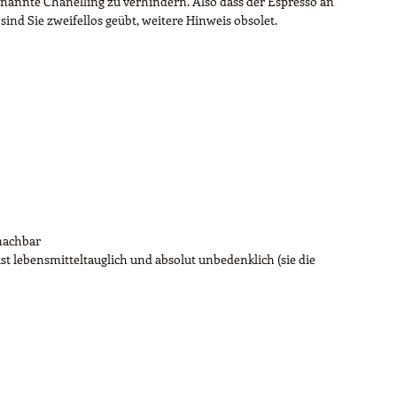
nannte Chanelling zu verhindern. Also dass der Espresso an
sind Sie zweifellos geübt, weitere Hinweis obsolet.
machbar
t lebensmitteltauglich und absolut unbedenklich (sie die