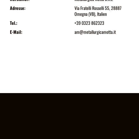
Adresse:
Via Fratelli Rosselli 55, 28887
Omegna (VB), Italien
Tel.:
+39 0323 862323
E-Mail:
am@metallurgicamotta.it