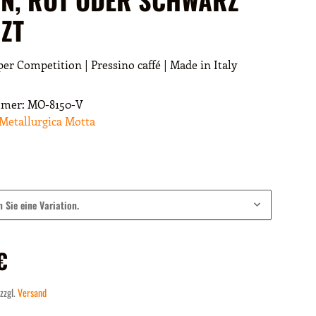
IZT
r Competition | Pressino caffé | Made in Italy
mmer:
MO-8150-V
Metallurgica Motta
n Sie eine Variation.
€
 zzgl.
Versand