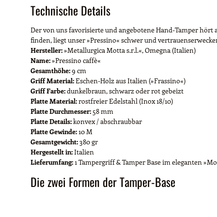
Technische Details
Der von uns favorisierte und angebotene Hand-Tamper hört a
finden, liegt unser »Pressino« schwer und vertrauenserweckend
Hersteller:
»Metallurgica Motta s.r.l.«, Omegna (Italien)
Name:
»Pressino caffè«
Gesamthöhe:
9 cm
Griff Material:
Eschen-Holz aus Italien (»Frassino«)
Griff Farbe:
dunkelbraun, schwarz oder rot gebeizt
Platte Material:
rostfreier Edelstahl (Inox 18/10)
Platte Durchmesser:
58 mm
Platte Details:
konvex / abschraubbar
Platte Gewinde:
10 M
Gesamtgewicht:
380 gr
Hergestellt in:
Italien
Lieferumfang:
1 Tampergriff & Tamper Base im eleganten »Mo
Die zwei Formen der Tamper-Base