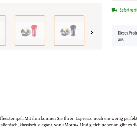
Sofort ver
x
Dieses Produ
aus.
s Kaffeestempel. Mit ihm können Sie Ihren Espresso noch ein wenig per
alienisch, klassisch, elegant, von »Motta«. Und gleich nebenan gibt es di