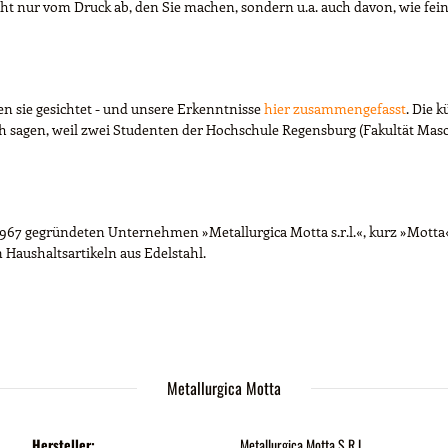
cht nur vom Druck ab, den Sie machen, sondern u.a. auch davon, wie 
en sie gesichtet - und unsere Erkenntnisse
hier zusammengefasst
. Die 
ch sagen, weil zwei Studenten der Hochschule Regensburg (Fakultät M
7 gegründeten Unternehmen »Metallurgica Motta s.r.l.«, kurz »Motta« g
n Haushaltsartikeln aus Edelstahl.
Metallurgica Motta
Hersteller:
Metallurgica Motta S.R.L