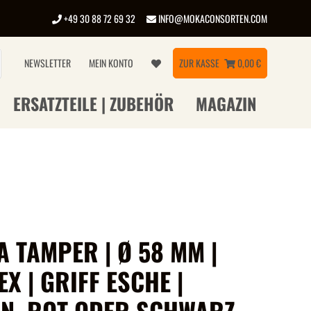
+49 30 88 72 69 32
INFO@MOKACONSORTEN.COM
NEWSLETTER
MEIN KONTO
ZUR KASSE
0,00 €
ERSATZTEILE | ZUBEHÖR
MAGAZIN
 TAMPER | Ø 58 MM |
X | GRIFF ESCHE |
N, ROT ODER SCHWARZ