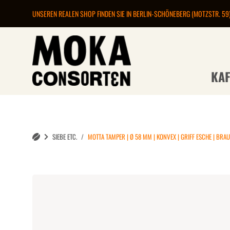
UNSEREN REALEN SHOP FINDEN SIE IN BERLIN-SCHÖNEBERG (MOTZSTR. 59
KAF
SIEBE ETC.
MOTTA TAMPER | Ø 58 MM | KONVEX | GRIFF ESCHE | BRA