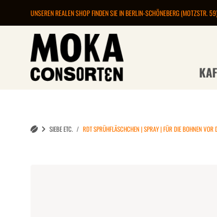
UNSEREN REALEN SHOP FINDEN SIE IN BERLIN-SCHÖNEBERG (MOTZSTR. 59
KAF
SIEBE ETC.
RDT SPRÜHFLÄSCHCHEN | SPRAY | FÜR DIE BOHNEN VOR