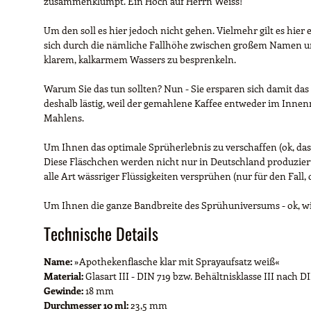
zusammenklumpt. Ein Hoch auf Herrn Weiss!
Um den soll es hier jedoch nicht gehen. Vielmehr gilt es hie
sich durch die nämliche Fallhöhe zwischen großem Namen und
klarem, kalkarmem Wassers zu besprenkeln.
Warum Sie das tun sollten? Nun - Sie ersparen sich damit das
deshalb lästig, weil der gemahlene Kaffee entweder im Innen
Mahlens.
Um Ihnen das optimale Sprüherlebnis zu verschaffen (ok, das
Diese Fläschchen werden nicht nur in Deutschland produziert,
alle Art wässriger Flüssigkeiten versprühen (nur für den Fall,
Um Ihnen die ganze Bandbreite des Sprühuniversums - ok, wir
Technische Details
Name:
»Apothekenflasche klar mit Sprayaufsatz weiß«
Material:
Glasart III - DIN 719 bzw. Behältnisklasse III nach 
Gewinde:
18 mm
Durchmesser 10 ml:
23,5 mm