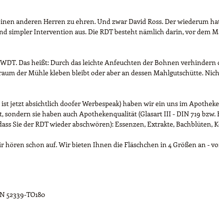
r einen anderen Herren zu ehren. Und zwar David Ross. Der wiederum ha
 simpler Intervention aus. Die RDT besteht nämlich darin, vor dem Ma
 WDT. Das heißt: Durch das leichte Anfeuchten der Bohnen verhindern d
raum der Mühle kleben bleibt oder aber an dessen Mahlgutschütte. Nich
 ist jetzt absichtlich doofer Werbespeak) haben wir ein uns im Apothek
 sondern sie haben auch Apothekenqualität (Glasart III - DIN 719 bzw. B
 dass Sie der RDT wieder abschwören): Essenzen, Extrakte, Bachblüten, Ko
 hören schon auf. Wir bieten Ihnen die Fläschchen in 4 Größen an - von
DIN 52339-TO180