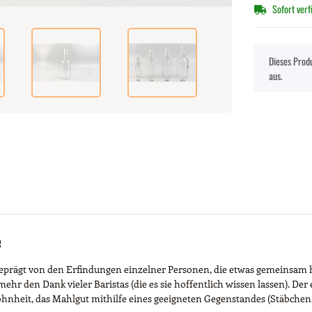
Sofort ver
x
Dieses Produ
aus.
e
eprägt von den Erfindungen einzelner Personen, die etwas gemeinsam h
hr den Dank vieler Baristas (die es sie hoffentlich wissen lassen). Der 
nheit, das Mahlgut mithilfe eines geeigneten Gegenstandes (Stäbchen,