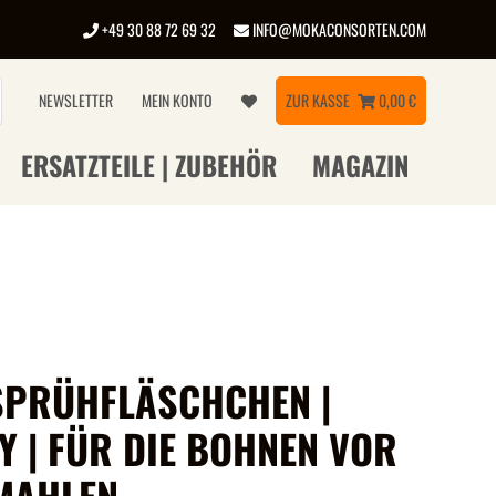
+49 30 88 72 69 32
INFO@MOKACONSORTEN.COM
NEWSLETTER
MEIN KONTO
ZUR KASSE
0,00 €
ERSATZTEILE | ZUBEHÖR
MAGAZIN
SPRÜHFLÄSCHCHEN |
Y | FÜR DIE BOHNEN VOR
MAHLEN