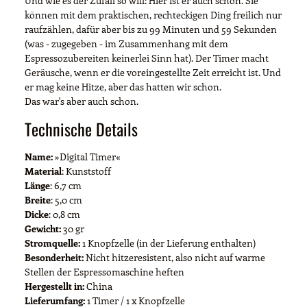
Und wie es der Zufall so will: Hier ist er auch schon. Sie
können mit dem praktischen, rechteckigen Ding freilich nur
raufzählen, dafür aber bis zu 99 Minuten und 59 Sekunden
(was - zugegeben - im Zusammenhang mit dem
Espressozubereiten keinerlei Sinn hat). Der Timer macht
Geräusche, wenn er die voreingestellte Zeit erreicht ist. Und
er mag keine Hitze, aber das hatten wir schon.
Das war's aber auch schon.
Technische Details
Name:
»Digital Timer«
Material
: Kunststoff
Länge
: 6,7 cm
Breite
: 5,0 cm
Dicke
: 0,8 cm
Gewicht:
30 gr
Stromquelle:
1 Knopfzelle (in der Lieferung enthalten)
Besonderheit:
Nicht hitzeresistent, also nicht auf warme
Stellen der Espressomaschine heften
Hergestellt in:
China
Lieferumfang:
1 Timer / 1 x Knopfzelle