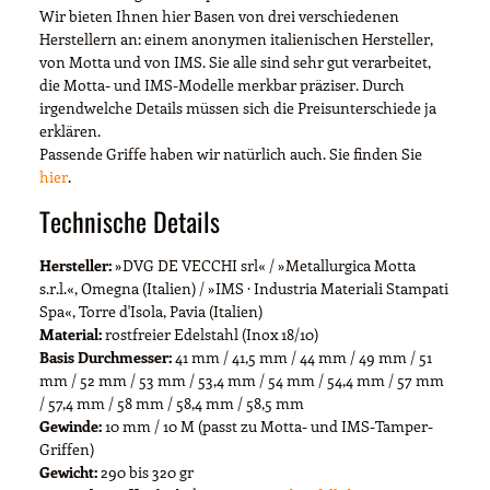
Wir bieten Ihnen hier Basen von drei verschiedenen
Herstellern an: einem anonymen italienischen Hersteller,
von Motta und von IMS. Sie alle sind sehr gut verarbeitet,
die Motta- und IMS-Modelle merkbar präziser. Durch
irgendwelche Details müssen sich die Preisunterschiede ja
erklären.
Passende Griffe haben wir natürlich auch. Sie finden Sie
hier
.
Technische Details
Hersteller:
»DVG DE VECCHI srl« / »Metallurgica Motta
s.r.l.«, Omegna (Italien) / »IMS · Industria Materiali Stampati
Spa«, Torre d'Isola, Pavia (Italien)
Material:
rostfreier Edelstahl (Inox 18/10)
Basis Durchmesser:
41 mm / 41,5 mm / 44 mm / 49 mm / 51
mm / 52 mm / 53 mm / 53,4 mm / 54 mm / 54,4 mm / 57 mm
/ 57,4 mm / 58 mm / 58,4 mm / 58,5 mm
Gewinde:
10 mm / 10 M (passt zu Motta- und IMS-Tamper-
Griffen)
Gewicht:
290 bis 320 gr