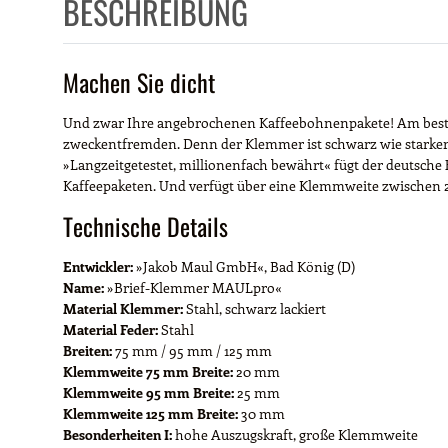
BESCHREIBUNG
Machen Sie dicht
Und zwar Ihre angebrochenen Kaffeebohnenpakete! Am besten da
zweckentfremden. Denn der Klemmer ist schwarz wie starker Es
»Langzeitgetestet, millionenfach bewährt« fügt der deutsche He
Kaffeepaketen. Und verfügt über eine Klemmweite zwischen 2
Technische Details
Entwickler:
»Jakob Maul GmbH«, Bad König (D)
Name:
»Brief-Klemmer MAULpro«
Material Klemmer:
Stahl, schwarz lackiert
Material Feder:
Stahl
Breiten:
75 mm / 95 mm / 125 mm
Klemmweite 75 mm Breite:
20 mm
Klemmweite 95 mm Breite:
25 mm
Klemmweite 125 mm Breite:
30 mm
Besonderheiten I:
hohe Auszugskraft, große Klemmweite