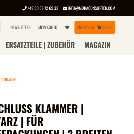
+49 30 88 72 69 32
INFO@MOKACONSORTEN.COM
NEWSLETTER
MEIN KONTO
ZUR KASSE
0,00 €
ERSATZTEILE | ZUBEHÖR
MAGAZIN
IN GERMANY
CHLUSS KLAMMER |
ARZ | FÜR
EEPACKUNGEN | 3 BREITEN