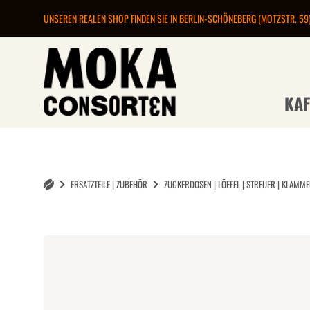
UNSEREN REALEN SHOP FINDEN SIE IN BERLIN-SCHÖNEBERG (MOTZSTR. 59
KAF
ERSATZTEILE | ZUBEHÖR
ZUCKERDOSEN | LÖFFEL | STREUER | KLAMM