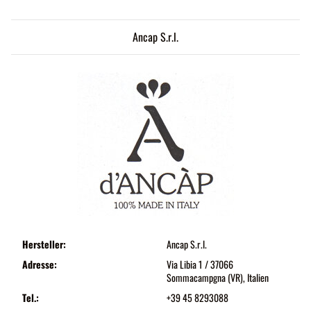
Ancap S.r.l.
Hersteller:
Ancap S.r.l.
Adresse:
Via Libia 1 / 37066
Sommacampgna (VR), Italien
Tel.:
+39 45 8293088