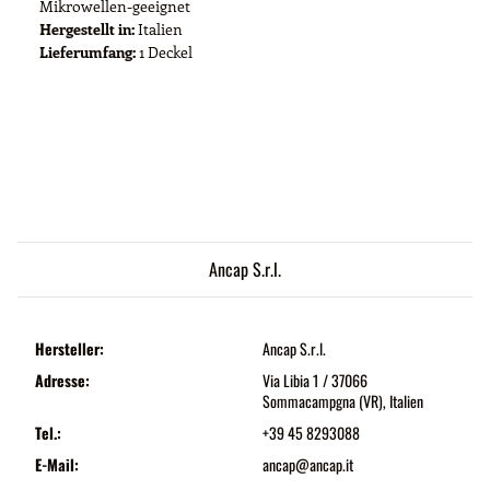
Mikrowellen-geeignet
Hergestellt in:
Italien
Lieferumfang:
1 Deckel
Ancap S.r.l.
Hersteller:
Ancap S.r.l.
Adresse:
Via Libia 1 / 37066
Sommacampgna (VR), Italien
Tel.:
+39 45 8293088
E-Mail:
ancap@ancap.it