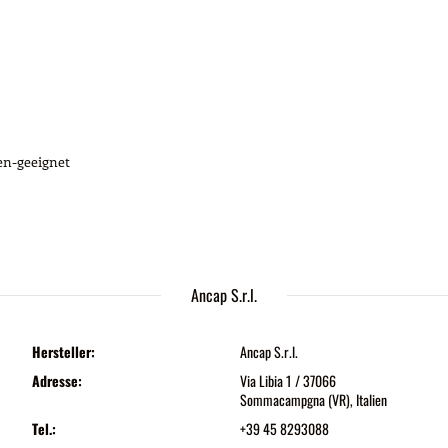
en-geeignet
Ancap S.r.l.
Hersteller:
Ancap S.r.l.
Adresse:
Via Libia 1 / 37066
Sommacampgna (VR), Italien
Tel.:
+39 45 8293088