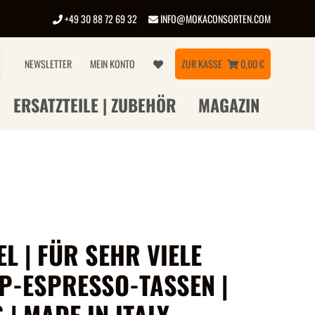
+49 30 88 72 69 32
INFO@MOKACONSORTEN.COM
NEWSLETTER
MEIN KONTO
ZUR KASSE
0,00 €
ERSATZTEILE | ZUBEHÖR
MAGAZIN
L | FÜR SEHR VIELE
P-ESPRESSO-TASSEN |
 | MADE IN ITALY