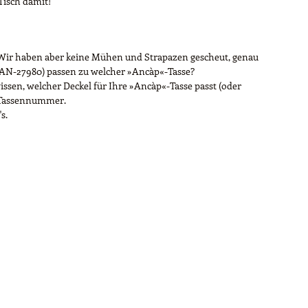
 Tisch damit!
. Wir haben aber keine Mühen und Strapazen gescheut, genau
(AN-27980) passen zu welcher »Ancàp«-Tasse?
issen, welcher Deckel für Ihre »Ancàp«-Tasse passt (oder
e Tassennummer.
s.