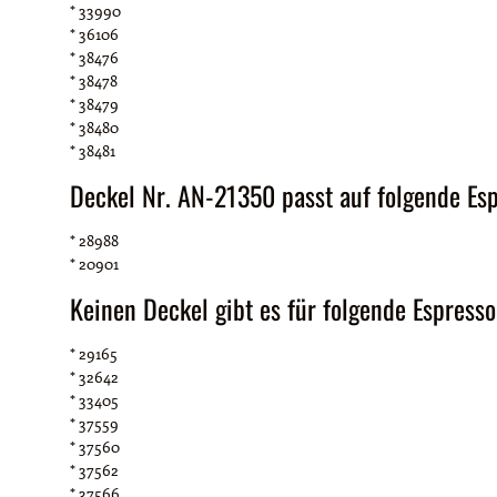
* 33990
* 36106
* 38476
* 38478
* 38479
* 38480
* 38481
Deckel Nr. AN-21350 passt auf folgende Esp
* 28988
* 20901
Keinen Deckel gibt es für folgende Espress
* 29165
* 32642
* 33405
* 37559
* 37560
* 37562
* 37566