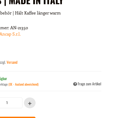
behör | Hält Kaffee länger warm
mmer:
AN-21350
Ancap S.r.l.
 zzgl.
Versand
fügbar
Frage zum Artikel
erktage
(DE - Ausland abweichend)