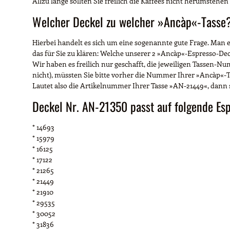
Allzu lange sollten Sie freilich die Kaffees nicht herumstehen l
Welcher Deckel zu welcher »Ancàp«-Tasse
Hierbei handelt es sich um eine sogenannte gute Frage. Man
das für Sie zu klären: Welche unserer 2 »Ancàp«-Espresso-
Wir haben es freilich nur geschafft, die jeweiligen Tassen-N
nicht), müssten Sie bitte vorher die Nummer Ihrer »Ancàp«-T
Lautet also die Artikelnummer Ihrer Tasse »AN-21449«, dann s
Deckel Nr. AN-21350 passt auf folgende Es
* 14693
* 15979
* 16125
* 17122
* 21265
* 21449
* 21910
* 29535
* 30052
* 31836