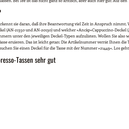
assen. Bei Tee ist das nicht ganz so kritisch, aber auch hier gilt: Auf den
?
 erkennt sie daran, daß ihre Beantwortung viel Zeit in Anspruch nimmt
Deckel (AN-21350 und AN-20130) und welcher »Ancàp«Cappuccino-Deckel 
ummern unter den jeweiligen Deckel-Typen aufzulisten. Wollen Sie also w
asse eruieren. Das ist leicht getan: Die Artikelnummer verrät Ihnen di
uchen Sie einen Deckel für die Tasse mit der Nummer »21449«. Los geht'
presso-Tassen sehr gut