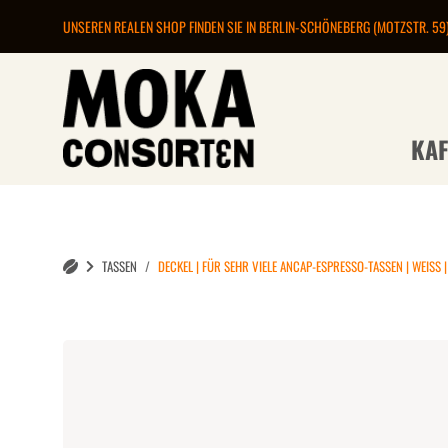
UNSEREN REALEN SHOP FINDEN SIE IN BERLIN-SCHÖNEBERG (MOTZSTR. 59
KAF
TASSEN
DECKEL | FÜR SEHR VIELE ANCAP-ESPRESSO-TASSEN | WEISS |