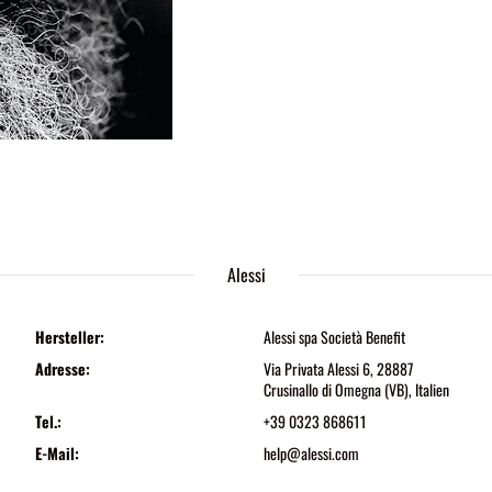
Alessi
Hersteller:
Alessi spa Società Benefit
Adresse:
Via Privata Alessi 6, 28887
Crusinallo di Omegna (VB), Italien
Tel.:
+39 0323 868611
E-Mail:
help@alessi.com