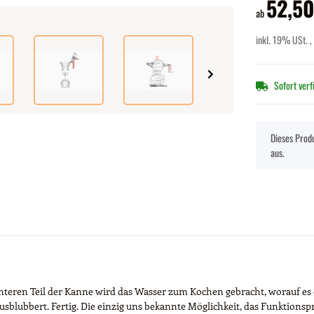
52,50
ab
inkl. 19% USt. ,
Sofort ver
x
Dieses Produ
aus.
nteren Teil der Kanne wird das Wasser zum Kochen gebracht, worauf es 
lubbert. Fertig. Die einzig uns bekannte Möglichkeit, das Funktionspri