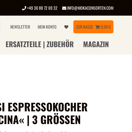
+49 30 88 72 69 32
INFO@MOKACONSORTEN.COM
NEWSLETTER
MEIN KONTO
ZUR KASSE
0,00 €
ERSATZTEILE | ZUBEHÖR
MAGAZIN
SI ESPRESSOKOCHER
CINA« | 3 GRÖSSEN