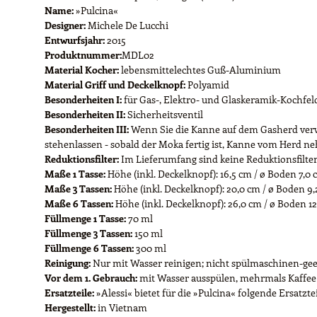
Name:
»Pulcina«
Designer:
Michele De Lucchi
Entwurfsjahr:
2015
Produktnummer:
MDL02
Material Kocher:
lebensmittelechtes Guß-Aluminium
Material Griff und Deckelknopf:
Polyamid
Besonderheiten I:
für Gas-, Elektro- und Glaskeramik-Kochfeld
Besonderheiten II:
Sicherheitsventil
Besonderheiten III:
Wenn Sie die Kanne auf dem Gasherd verwe
stehenlassen - sobald der Moka fertig ist, Kanne vom Herd
Reduktionsfilter:
Im Lieferumfang sind keine Reduktionsfilter 
Maße 1 Tasse:
Höhe (inkl. Deckelknopf): 16,5 cm / ø Boden 7,0 c
Maße 3 Tassen:
Höhe (inkl. Deckelknopf): 20,0 cm / ø Boden 9,2
Maße 6 Tassen:
Höhe (inkl. Deckelknopf): 26,0 cm / ø Boden 12
Füllmenge 1 Tasse:
70 ml
Füllmenge 3 Tassen:
150 ml
Füllmenge 6 Tassen:
300 ml
Reinigung:
Nur mit Wasser reinigen; nicht spülmaschinen-gee
Vor dem 1. Gebrauch:
mit Wasser ausspülen, mehrmals Kaffee 
Ersatzteile:
»Alessi« bietet für die »Pulcina« folgende Ersatzte
Hergestellt:
in Vietnam