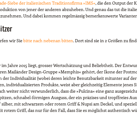
ade-Siebe der italienischen Traditionsfirma »IMS«
, die den Output der
duktion von jener der anderen abzuheben. Und genau das tut die italieni
nzunehmen. Und dabei kommen regelmässig bemerkenswerte Varianten h
itzer
rfen wir Sie
bitte nach nebenan bitten
. Dort sind sie in 2 Größen zu fin
er im Jahre 2015 liegt, grosser Wertschätzung und Beliebtheit. Der En
dären Mailänder Design-Gruppe »Memphis« gehört, der Ikone der Postmo
er Individualität (wobei deren leichte Benutzbarkeit mitunter auf der St
lten, individualisierten Produkte, weist aber gleichzeitig Elemente jenes
auch weiter nicht verwunderlich, dass die »Pulcina« eine ganz ausgezei
tzen, schnabel-förmigen Ausguss, der ein präzises und tropffreies Ausgi
 silber, mit schwarzem oder rotem Griff & Nupsi am Deckel, und speziell
it rotem Griff, das nur für den Fall, dass Sie es möglichst authentisch 