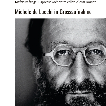
Lieferumfang:
1 Espressokocher im edlen Alessi-Karton
Michele de Lucchi in Grossaufnahme