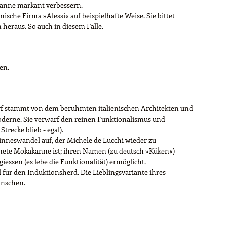
 Kanne markant verbessern.
sche Firma »Alessi« auf beispielhafte Weise. Sie bittet
eraus. So auch in diesem Falle.
den.
twurf stammt von dem berühmten italienischen Architekten und
derne. Sie verwarf den reinen Funktionalismus und
recke blieb - egal).
 Sinneswandel auf, der Michele de Lucchi wieder zu
chnete Mokakanne ist; ihren Namen (zu deutsch »Küken«)
essen (es lebe die Funktionalität) ermöglicht.
 für den Induktionsherd. Die Lieblingsvariante ihres
wünschen.