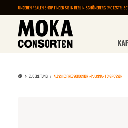
UNSEREN REALEN SHOP FINDEN SIE IN BERLIN-SCHÖNEBERG (MOTZSTR. 59
KAF
ZUBEREITUNG
ALESSI ESPRESSOKOCHER »PULCINA« | 3 GRÖSSEN