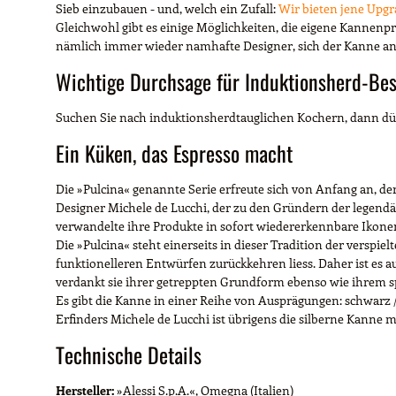
Sieb einzubauen - und, welch ein Zufall:
Wir bieten jene Upgr
Gleichwohl gibt es einige Möglichkeiten, die eigene Kannenpro
nämlich immer wieder namhafte Designer, sich der Kanne a
Wichtige Durchsage für Induktionsherd-Bes
Suchen Sie nach induktionsherdtauglichen Kochern, dann dü
Ein Küken, das Espresso macht
Die »Pulcina« genannte Serie erfreute sich von Anfang an, d
Designer Michele de Lucchi, der zu den Gründern der legen
verwandelte ihre Produkte in sofort wiedererkennbare Ikonen d
Die »Pulcina« steht einerseits in dieser Tradition der verspie
funktionelleren Entwürfen zurückkehren liess. Daher ist es 
verdankt sie ihrer getreppten Grundform ebenso wie ihrem spi
Es gibt die Kanne in einer Reihe von Ausprägungen: schwarz /
Erfinders Michele de Lucchi ist übrigens die silberne Kanne m
Technische Details
Hersteller:
»Alessi S.p.A.«, Omegna (Italien)