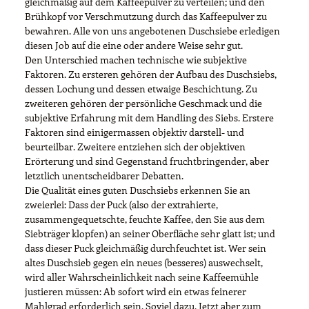
gleichmäßig auf dem Kaffeepulver zu verteilen; und den
Brühkopf vor Verschmutzung durch das Kaffeepulver zu
bewahren. Alle von uns angebotenen Duschsiebe erledigen
diesen Job auf die eine oder andere Weise sehr gut.
Den Unterschied machen technische wie subjektive
Faktoren. Zu ersteren gehören der Aufbau des Duschsiebs,
dessen Lochung und dessen etwaige Beschichtung. Zu
zweiteren gehören der persönliche Geschmack und die
subjektive Erfahrung mit dem Handling des Siebs. Erstere
Faktoren sind einigermassen objektiv darstell- und
beurteilbar. Zweitere entziehen sich der objektiven
Erörterung und sind Gegenstand fruchtbringender, aber
letztlich unentscheidbarer Debatten.
Die Qualität eines guten Duschsiebs erkennen Sie an
zweierlei: Dass der Puck (also der extrahierte,
zusammengequetschte, feuchte Kaffee, den Sie aus dem
Siebträger klopfen) an seiner Oberfläche sehr glatt ist; und
dass dieser Puck gleichmäßig durchfeuchtet ist. Wer sein
altes Duschsieb gegen ein neues (besseres) auswechselt,
wird aller Wahrscheinlichkeit nach seine Kaffeemühle
justieren müssen: Ab sofort wird ein etwas feinerer
Mahlgrad erforderlich sein. Soviel dazu. Jetzt aber zum