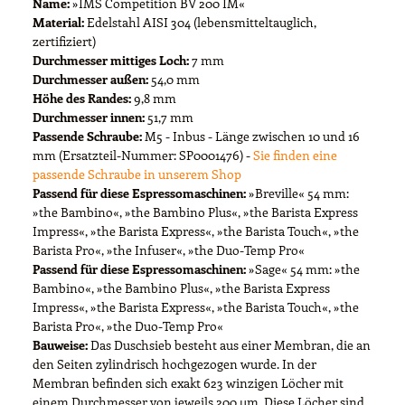
Name:
»IMS Competition BV 200 IM«
Material:
Edelstahl AISI 304 (lebensmitteltauglich,
zertifiziert)
Durchmesser mittiges Loch:
7 mm
Durchmesser außen:
54,0 mm
Höhe des Randes:
9,8 mm
Durchmesser innen:
51,7 mm
Passende Schraube:
M5 - Inbus - Länge zwischen 10 und 16
mm (Ersatzteil-Nummer: SP0001476) -
Sie finden eine
passende Schraube in unserem Shop
Passend für diese Espressomaschinen:
»Breville« 54 mm:
»the Bambino«, »the Bambino Plus«, »the Barista Express
Impress«, »the Barista Express«, »the Barista Touch«, »the
Barista Pro«, »the Infuser«, »the Duo-Temp Pro«
Passend für diese Espressomaschinen:
»Sage« 54 mm: »the
Bambino«, »the Bambino Plus«, »the Barista Express
Impress«, »the Barista Express«, »the Barista Touch«, »the
Barista Pro«, »the Duo-Temp Pro«
Bauweise:
Das Duschsieb besteht aus einer Membran, die an
den Seiten zylindrisch hochgezogen wurde. In der
Membran befinden sich exakt 623 winzigen Löcher mit
einem Durchmesser von jeweils 200 µm. Diese Löcher sind