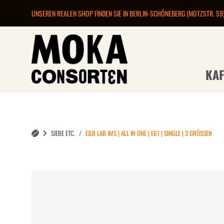
UNSEREN REALEN SHOP FINDEN SIE IN BERLIN-SCHÖNEBERG (MOTZSTR. 59
KAF
SIEBE ETC.
E&B LAB IMS | ALL IN ONE | E61 | SINGLE | 3 GRÖSSEN