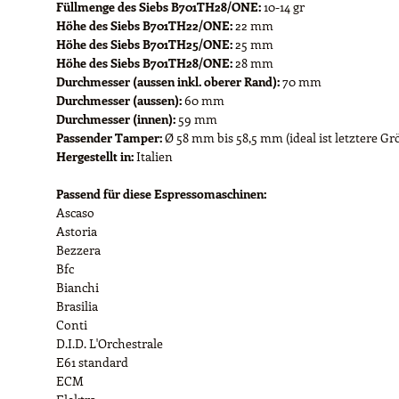
Füllmenge des Siebs B701TH28/ONE:
10-14 gr
Höhe des Siebs B701TH22/ONE:
22 mm
Höhe des Siebs B701TH25/ONE:
25 mm
Höhe des Siebs B701TH28/ONE:
28 mm
Durchmesser (aussen inkl. oberer Rand):
70 mm
Durchmesser (aussen):
60 mm
Durchmesser (innen):
59 mm
Passender Tamper:
Ø 58 mm bis 58,5 mm (ideal ist letztere Gr
Hergestellt in:
Italien
Passend für diese Espressomaschinen:
Ascaso
Astoria
Bezzera
Bfc
Bianchi
Brasilia
Conti
D.I.D. L'Orchestrale
E61 standard
ECM