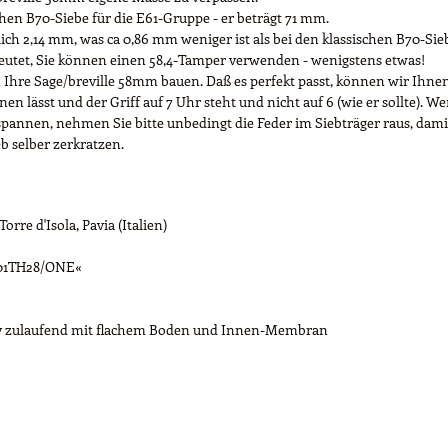
chen B70-Siebe für die E61-Gruppe - er beträgt 71 mm.
ich 2,14 mm, was ca 0,86 mm weniger ist als bei den klassischen B70-Si
eutet, Sie können einen 58,4-Tamper verwenden - wenigstens etwas!
n Ihre Sage/breville 58mm bauen. Daß es perfekt passt, können wir Ihnen
n lässt und der Griff auf 7 Uhr steht und nicht auf 6 (wie er sollte). 
spannen, nehmen Sie bitte unbedingt die Feder im Siebträger raus, damit
b selber zerkratzen.
rre d'Isola, Pavia (Italien)
701TH28/ONE«
kav zulaufend mit flachem Boden und Innen-Membran