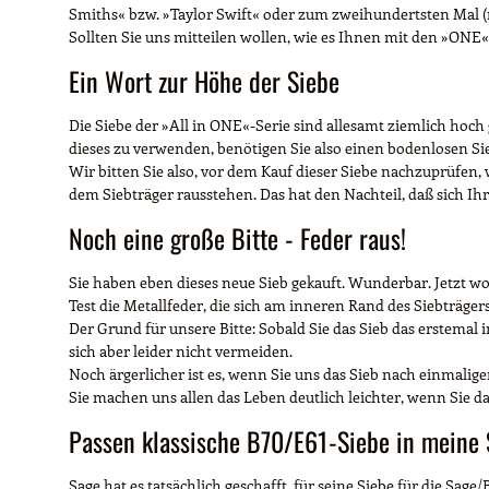
Smiths« bzw. »Taylor Swift« oder zum zweihundertsten Mal (
Sollten Sie uns mitteilen wollen, wie es Ihnen mit den »ONE«-S
Ein Wort zur Höhe der Siebe
Die Siebe der »All in ONE«-Serie sind allesamt ziemlich hoch
dieses zu verwenden, benötigen Sie also einen bodenlosen Sie
Wir bitten Sie also, vor dem Kauf dieser Siebe nachzuprüfen, w
dem Siebträger rausstehen. Das hat den Nachteil, daß sich Ihr
Noch eine große Bitte - Feder raus!
Sie haben eben dieses neue Sieb gekauft. Wunderbar. Jetzt wo
Test die Metallfeder, die sich am inneren Rand des Siebträgers
Der Grund für unsere Bitte: Sobald Sie das Sieb das erstemal in
sich aber leider nicht vermeiden.
Noch ärgerlicher ist es, wenn Sie uns das Sieb nach einmalige
Sie machen uns allen das Leben deutlich leichter, wenn Sie da
Passen klassische B70/E61-Siebe in meine
Sage hat es tatsächlich geschafft, für seine Siebe für die Sag