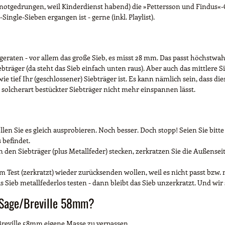
notgedrungen, weil Kinderdienst habend) die »Pettersson und Findus«-
ingle-Sieben ergangen ist - gerne (inkl. Playlist).
 geraten - vor allem das große Sieb, es misst 28 mm. Das passt höchstwa
bträger (da steht das Sieb einfach unten raus). Aber auch das mittlere 
ie tief Ihr (geschlossener) Siebträger ist. Es kann nämlich sein, dass di
 solcherart bestückter Siebträger nicht mehr einspannen lässt.
llen Sie es gleich ausprobieren. Noch besser. Doch stopp! Seien Sie bi
 befindet.
 den Siebträger (plus Metallfeder) stecken, zerkratzen Sie die Außenseite d
m Test (zerkratzt) wieder zurücksenden wollen, weil es nicht passt bzw. 
s Sieb metallfederlos testen - dann bleibt das Sieb unzerkratzt. Und wir
 Sage/Breville 58mm?
e/Breville 58mm eigene Masse zu verpassen.