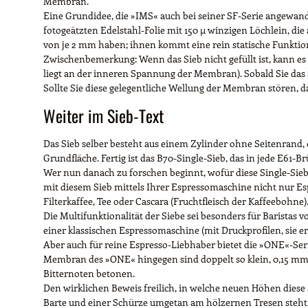
Membran.
Eine Grundidee, die »IMS« auch bei seiner SF-Serie angewand
fotogeätzten Edelstahl-Folie mit 150 µ winzigen Löchlein, di
von je 2 mm haben; ihnen kommt eine rein statische Funktion 
Zwischenbemerkung: Wenn das Sieb nicht gefüllt ist, kann es 
liegt an der inneren Spannung der Membran). Sobald Sie das
Sollte Sie diese gelegentliche Wellung der Membran stören, d
Weiter im Sieb-Text
Das Sieb selber besteht aus einem Zylinder ohne Seitenrand
Grundfläche. Fertig ist das B70-Single-Sieb, das in jede E61-B
Wer nun danach zu forschen beginnt, wofür diese Single-Sieb-
mit diesem Sieb mittels Ihrer Espressomaschine nicht nur Es
Filterkaffee, Tee oder Cascara (Fruchtfleisch der Kaffeebohne)
Die Multifunktionalität der Siebe sei besonders für Baristas v
einer klassischen Espressomaschine (mit Druckprofilen, sie er
Aber auch für reine Espresso-Liebhaber bietet die »ONE«-Ser
Membran des »ONE« hingegen sind doppelt so klein, 0,15 mm. 
Bitternoten betonen.
Den wirklichen Beweis freilich, in welche neuen Höhen diese 
Barte und einer Schürze umgetan am hölzernen Tresen steht,