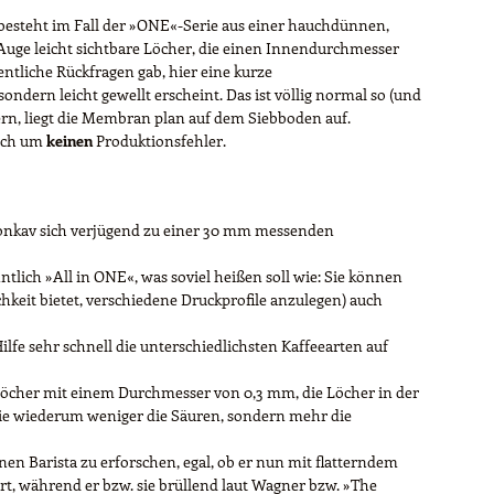
 besteht im Fall der »ONE«-Serie aus einer hauchdünnen,
 Auge leicht sichtbare Löcher, die einen Innendurchmesser
ntliche Rückfragen gab, hier eine kurze
ndern leicht gewellt erscheint. Das ist völlig normal so (und
rn, liegt die Membran plan auf dem Siebboden auf.
sich um
keinen
Produktionsfehler.
 konkav sich verjügend zu einer 30 mm messenden
tlich »All in ONE«, was soviel heißen soll wie: Sie können
keit bietet, verschiedene Druckprofile anzulegen) auch
Hilfe sehr schnell die unterschiedlichsten Kaffeearten auf
 Löcher mit einem Durchmesser von 0,3 mm, die Löcher in der
 die wiederum weniger die Säuren, sondern mehr die
en Barista zu erforschen, egal, ob er nun mit flatterndem
t, während er bzw. sie brüllend laut Wagner bzw. »The