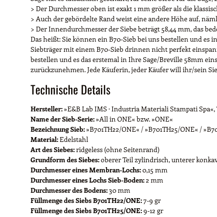
> Der Durchmesser oben ist exakt 1 mm größer als die klassis
> Auch der gebördelte Rand weist eine andere Höhe auf, näml
> Der Innendurchmesser der Siebe beträgt 58,44 mm, das bed
Das heißt: Sie können ein B70-Sieb bei uns bestellen und es i
Siebträger mit einem B70-Sieb drinnen nicht perfekt einspanne
bestellen und es das erstemal in Ihre Sage/Breville 58mm ein
zurückzunehmen. Jede Käuferin, jeder Käufer will ihr/sein Sie
Technische Details
Hersteller:
»E&B Lab IMS · Industria Materiali Stampati Spa«, To
Name der Sieb-Serie:
»All in ONE« bzw. »ONE«
Bezeichnung Sieb:
»B701TH22/ONE« / »B701TH25/ONE« / »B
Material:
Edelstahl
Art des Siebes:
ridgeless (ohne Seitenrand)
Grundform des Siebes:
oberer Teil zylindrisch, unterer kon
Durchmesser eines Membran-Lochs:
0,15 mm
Durchmesser eines Lochs Sieb-Boden:
2 mm
Durchmesser des Bodens:
30 mm
Füllmenge des Siebs B701TH22/ONE:
7-9 gr
Füllmenge des Siebs B701TH25/ONE:
9-12 gr