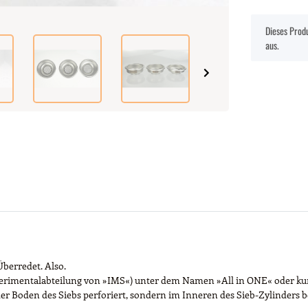
x
Dieses Produ
aus.
Überredet. Also.
 Experimentalabteilung von »IMS«) unter dem Namen »All in ONE« oder ku
 der Boden des Siebs perforiert, sondern im Inneren des Sieb-Zylinders 