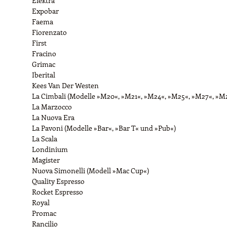
Elektra
Expobar
Faema
Fiorenzato
First
Fracino
Grimac
Iberital
Kees Van Der Westen
La Cimbali (Modelle »M20«, »M21«, »M24«, »M25«, »M27«, »M
La Marzocco
La Nuova Era
La Pavoni (Modelle »Bar«, »Bar T« und »Pub«)
La Scala
Londinium
Magister
Nuova Simonelli (Modell »Mac Cup«)
Quality Espresso
Rocket Espresso
Royal
Promac
Rancilio