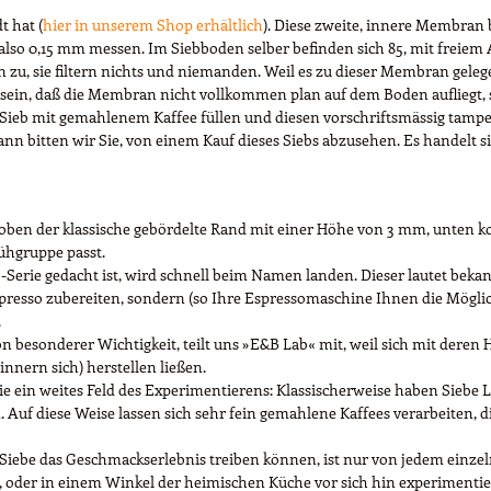
t hat (
hier in unserem Shop erhältlich
). Diese zweite, innere Membran
e also 0,15 mm messen. Im Siebboden selber befinden sich 85, mit freiem
zu, sie filtern nichts und niemanden. Weil es zu dieser Membran gelege
sein, daß die Membran nicht vollkommen plan auf dem Boden aufliegt, so
 Sieb mit gemahlenem Kaffee füllen und diesen vorschriftsmässig tampe
ann bitten wir Sie, von einem Kauf dieses Siebs abzusehen. Es handelt 
, oben der klassische gebördelte Rand mit einer Höhe von 3 mm, unten
rühgruppe passt.
Serie gedacht ist, wird schnell beim Namen landen. Dieser lautet bekann
presso zubereiten, sondern (so Ihre Espressomaschine Ihnen die Möglich
.
on besonderer Wichtigkeit, teilt uns »E&B Lab« mit, weil sich mit deren 
innern sich) herstellen ließen.
ie ein weites Feld des Experimentierens: Klassischerweise haben Siebe
Auf diese Weise lassen sich sehr fein gemahlene Kaffees verarbeiten,
Siebe das Geschmackserlebnis treiben können, ist nur von jedem einzeln
 oder in einem Winkel der heimischen Küche vor sich hin experimentier