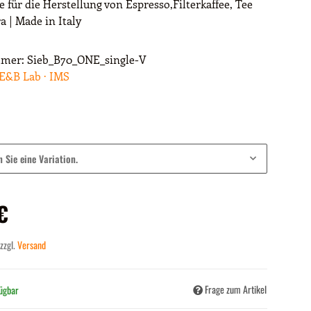
e für die Herstellung von Espresso,Filterkaffee, Tee
a | Made in Italy
mmer:
Sieb_B70_ONE_single-V
E&B Lab · IMS
n Sie eine Variation.
€
 zzgl.
Versand
Frage zum Artikel
fügbar