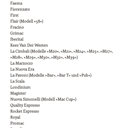
Faema
Fiorenzato
First
Flair (Modell »58«)
Fracino
Grimac
Iberital
Kees Van Der Westen
La Cimbali (Modelle »M20«, »M21«, »M24«, »M25«, »M27«,
»M28«, »M29«, »M30«, »M32«, »M39«)
La Marzocco
La Nuova Era
La Pavoni (Modelle »Bar«, »Bar T« und »Pub«)
La Scala
Londinium
Magister
Nuova Simonelli (Modell »Mac Cup«)
Quality Espresso
Rocket Espresso
Royal
Promac