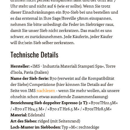
Uhr steht und nicht auf 6 (wie er sollte). Wenn Sie trotz
dieser Einschränkungen ein B70-Sieb bei uns bestellen und
es das erstemal in Ihre Sage/Breville 58mm einspannen,
nehmen Sie bitte unbedingt die Feder im Siebträger raus,
damit Sie unser Sieb nicht zerkratzen. Das macht es uns
schwer, es zurückzunehmen. Jede Käuferin, jeder Käufer
will ihr/sein Sieb selber zerkratzen.
Technische Details
Hersteller:
»IMS · Industria Materiali Stampati Spa«, Torre
d'Isola, Pavia (Italien)
Name der Sieb-Serie:
B70 (verweist auf die Kompatibilität
der Siebe) Competizione (hier können Sie Details auf der
Seite von IMS
nachlesen
- wenn Sie mehr wollen, als unsere
ohnehin schon etwas ausufernde Zusammenfassung)
Bezeichnung Sieb doppelter Espresso (2 T):
»B702TH22.5M«
/ »B70 2T H24.5 M« / »B70 2T H26.5 M« / »B702TH28.5M«
Material:
Edelstahl
Art des Siebes:
ridged (mit Seitenrand)
Loch-Muster im Siebboden:
Typ »M«: rechteckige