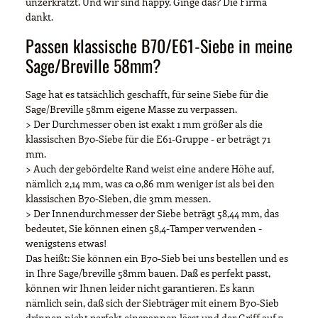
unzerkratzt. Und wir sind happy. Ginge das? Die Firma
dankt.
Passen klassische B70/E61-Siebe in meine
Sage/Breville 58mm?
Sage hat es tatsächlich geschafft, für seine Siebe für die
Sage/Breville 58mm eigene Masse zu verpassen.
> Der Durchmesser oben ist exakt 1 mm größer als die
klassischen B70-Siebe für die E61-Gruppe - er beträgt 71
mm.
> Auch der gebördelte Rand weist eine andere Höhe auf,
nämlich 2,14 mm, was ca 0,86 mm weniger ist als bei den
klassischen B70-Sieben, die 3mm messen.
> Der Innendurchmesser der Siebe beträgt 58,44 mm, das
bedeutet, Sie können einen 58,4-Tamper verwenden -
wenigstens etwas!
Das heißt: Sie können ein B70-Sieb bei uns bestellen und es
in Ihre Sage/breville 58mm bauen. Daß es perfekt passt,
können wir Ihnen leider nicht garantieren. Es kann
nämlich sein, daß sich der Siebträger mit einem B70-Sieb
drinnen nicht perfekt einspannen lässt und der Griff auf 7