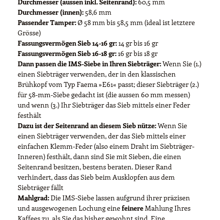
Durchmesser (aussen inkl. Seitenrand):
60,5 mm
Durchmesser (innen):
58,6 mm
Passender Tamper:
Ø 58 mm bis 58,5 mm (ideal ist letztere
Grösse)
Fassungsvermögen Sieb 14-16 gr:
14 gr bis 16 gr
Fassungsvermögen Sieb 16-18 gr:
16 gr bis 18 gr
Dann passen die IMS-Siebe in Ihren Siebträger:
Wenn Sie (1.)
einen Siebträger verwenden, der in den klassischen
Brühkopf vom Typ Faema »E61« passt; dieser Siebträger (2.)
für 58-mm-Siebe gedacht ist (die aussen 60 mm messen)
und wenn (3.) Ihr Siebträger das Sieb mittels einer Feder
festhält
Dazu ist der Seitenrand an diesem Sieb nütze:
Wenn Sie
einen Siebträger verwenden, der das Sieb mittels einer
einfachen Klemm-Feder (also einem Draht im Siebträger-
Inneren) festhält, dann sind Sie mit Sieben, die einen
Seitenrand besitzen, bestens beraten. Dieser Rand
verhindert, dass das Sieb beim Ausklopfen aus dem
Siebträger fällt
Mahlgrad:
Die IMS-Siebe lassen aufgrund ihrer präzisen
und ausgewogenen Lochung eine
feinere
Mahlung Ihres
Kaffees zu, als Sie das bisher gewohnt sind. Eine