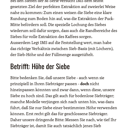
Bei den Sieben der M-Serie versucht IMS dem selbst
gesetzten Ziel der perfekten Extraktion auf zweierlei Weise
nahe zu kommen: Zum einen weisen die Siebe eine klare
Rundung zum Boden hin auf, was die Extraktion der Puck-
Mitte befördern soll. Die spezielle Lochung des Siebes
wiederum soll dafür sorgen, dass auch die Randbereiche des
Siebes für volle Extraktion des Kaffees sorgen.
Ausserdem Legt IMS auf die Feststellung wert, man habe
das richtige Verhältnis zwischen Sieb-Basis (mit Löchern),
der Sieb-Höhe und der Füllmenge ausgetüftelt.
Betrifft: Höhe der Siebe
Bitte bedenken Sie, daß unsere Siebe - auch wenn sie
prinzipiell in Ihren Siebträger passen -
doch
nicht
hineinpassen könnten und zwar dann, wenn diese, unsere
Siebe zu hoch sind. Das gilt auch für bodenlose Siebträger;
manche Modelle verjüngen sich nach unten hin, was dazu
führt, daß Sie nur Siebe einer bestimmten Höhe verwenden
können. Erst recht gilt das für geschlossene Siebträger.
Daher unsere dringende Bitte: Messen Sie nach, wie tief Ihr
Siebträger ist, damit Sie auch tatsächlich jenes Sieb