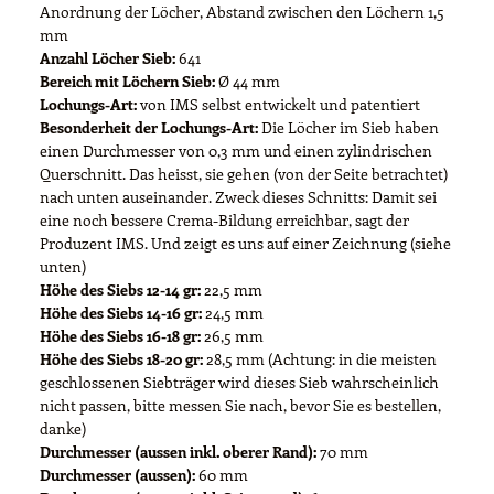
Anordnung der Löcher, Abstand zwischen den Löchern 1,5
mm
Anzahl Löcher Sieb:
641
Bereich mit Löchern Sieb:
Ø 44 mm
Lochungs-Art:
von IMS selbst entwickelt und patentiert
Besonderheit der Lochungs-Art:
Die Löcher im Sieb haben
einen Durchmesser von 0,3 mm und einen zylindrischen
Querschnitt. Das heisst, sie gehen (von der Seite betrachtet)
nach unten auseinander. Zweck dieses Schnitts: Damit sei
eine noch bessere Crema-Bildung erreichbar, sagt der
Produzent IMS. Und zeigt es uns auf einer Zeichnung (siehe
unten)
Höhe des Siebs 12-14 gr:
22,5 mm
Höhe des Siebs 14-16 gr:
24,5 mm
Höhe des Siebs 16-18 gr:
26,5 mm
Höhe des Siebs 18-20 gr:
28,5 mm (Achtung: in die meisten
geschlossenen Siebträger wird dieses Sieb wahrscheinlich
nicht passen, bitte messen Sie nach, bevor Sie es bestellen,
danke)
Durchmesser (aussen inkl. oberer Rand):
70 mm
Durchmesser (aussen):
60 mm