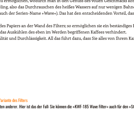
 zu ermöglichen, wodurch man in den Genuss des vollen Geschmacks k
ing, also das Durchrauschen des heißes Wassers auf nur wenigen Bahnen
her auch der Serien-Name »Wave«). Das hat den entscheidenden Vorteil, da
es Papiers an der Wand des Filters; so ermöglichen sie ein beständiges F
as Auskühlen des eben im Werden begriffenen Kaffees verhindert.
ität und Durchlässigkeit. All das führt dazu, dass Sie alles von Ihrem K
ariante des Filters
ten anderer. Hier ist das der Fall: Sie können die »KWF-185 Wave Filter« auch für den 