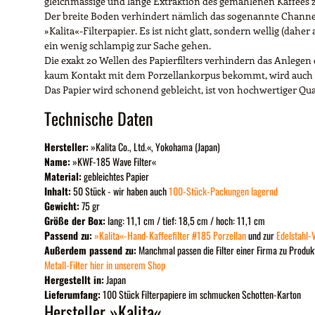
gleichmässige und lange Extraktion des gemahlenen Kaffees
Der breite Boden verhindert nämlich das sogenannte Channel
»Kalita«-Filterpapier. Es ist nicht glatt, sondern wellig (da
ein wenig schlampig zur Sache gehen.
Die exakt 20 Wellen des Papierfilters verhindern das Anlegen d
kaum Kontakt mit dem Porzellankorpus bekommt, wird auch d
Das Papier wird schonend gebleicht, ist von hochwertiger Qual
Technische Daten
Hersteller:
»Kalita Co., Ltd.«, Yokohama (Japan)
Name:
»KWF-185 Wave Filter«
Material:
gebleichtes Papier
Inhalt:
50 Stück - wir haben auch
100-Stück-Packungen lagernd
Gewicht:
75 gr
Größe der Box:
lang: 11,1 cm / tief: 18,5 cm / hoch: 11,1 cm
Passend zu:
»Kalita«-Hand-Kaffeefilter #185 Porzellan
und zur
Edelstahl-V
Außerdem passend zu:
Manchmal passen die Filter einer Firma zu Produk
Metall-Filter hier in unserem Shop
Hergestellt in:
Japan
Lieferumfang:
100 Stück Filterpapiere im schmucken Schotten-Karton
Hersteller »Kalita«