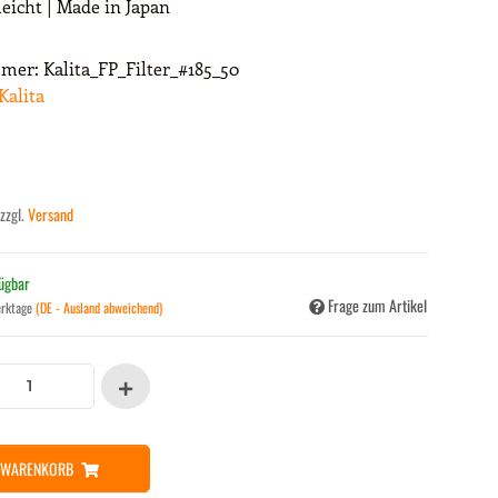
leicht | Made in Japan
mmer:
Kalita_FP_Filter_#185_50
Kalita
 zzgl.
Versand
fügbar
Frage zum Artikel
erktage
(DE - Ausland abweichend)
N WARENKORB