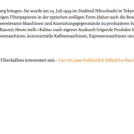
ung bringen. Sie wurde am 25. Juli 1959 im Stadtteil Nihonbashi in Tokyo 
tigen Filterpapieren in der typischen welligen Form (daher auch die Be
kaffeerelevante Maschinen und Ausrüstungsgegenstände zu produzieren b
Kanne). Heute stellt »Kalita« nach eigener Auskunft folgende Produkte h
affeemaschinen, kommerzielle Kaffeemaschinen, Espressomaschinen und 
ilterkaffees interessiert sein -
hier ein paar hoffentlich hilfreiche Ha