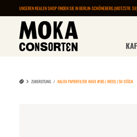
UNSEREN REALEN SHOP FINDEN SIE IN BERLIN-SCHÖNEBERG (MOTZSTR. 59
KAF
ZUBEREITUNG
KALITA PAPIERFILTER WAVE #185 | WEISS | 50 STÜCK