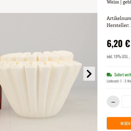
Weiss | geb
Artikelnu
Hersteller:
6,20 €
inkl. 19% USt. ,
Sofort ver
Lieferzeit:
1 - 3 W
IN DE