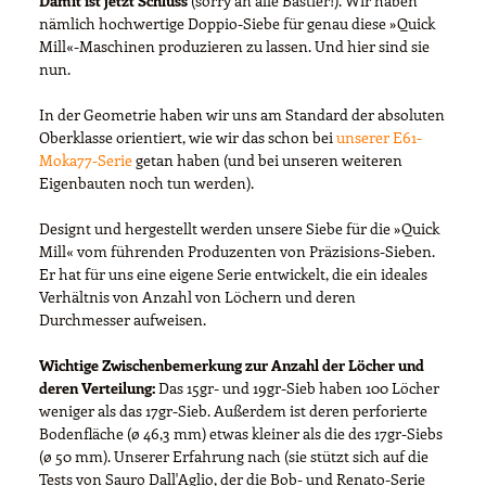
Damit ist jetzt Schluss
(sorry an alle Bastler!). Wir haben
nämlich hochwertige Doppio-Siebe für genau diese »Quick
Mill«-Maschinen produzieren zu lassen. Und hier sind sie
nun.
In der Geometrie haben wir uns am Standard der absoluten
Oberklasse orientiert, wie wir das schon bei
unserer E61-
Moka77-Serie
getan haben (und bei unseren weiteren
Eigenbauten noch tun werden).
Designt und hergestellt werden unsere Siebe für die »Quick
Mill« vom führenden Produzenten von Präzisions-Sieben.
Er hat für uns eine eigene Serie entwickelt, die ein ideales
Verhältnis von Anzahl von Löchern und deren
Durchmesser aufweisen.
Wichtige Zwischenbemerkung zur Anzahl der Löcher und
deren Verteilung:
Das 15gr- und 19gr-Sieb haben 100 Löcher
weniger als das 17gr-Sieb. Außerdem ist deren perforierte
Bodenfläche (ø 46,3 mm) etwas kleiner als die des 17gr-Siebs
(ø 50 mm). Unserer Erfahrung nach (sie stützt sich auf die
Tests von Sauro Dall'Aglio, der die Bob- und Renato-Serie