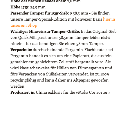
Höhe des flachen Randes oben:
0,6 mm
Höhe 17gr:
24,5 mm
Passender Tamper für 15gr-Sieb:
ø 58,5 mm - Sie finden
unsere Tamper-Special-Edition mit konvexer Basis
hier in
unserem Shop
Wichtiger Hinweis zur Tamper-Größe:
In das Original-Sieb
von Quick Mill passt unser 58,5mm-Tamper leider
nicht
hinein - für das benötigen Sie einen 58mm-Tamper.
Verpackt in:
durchscheinende Pergamin-Flachbeutel; bei
Pergamin handelt es sich um eine Papierart, die aus fein
gemahlenem gebleichtem Zellstoff hergestellt wird. Sie
wird klassischerweise für Hüllen von Filmnegativen und
fürs Verpacken von Süßigkeiten verwendet. Ist zu 100%
recyclingfähig und kann daher ins Altpapier geworfen
werden
Produziert in:
China exklusiv für die »Moka Consorten«