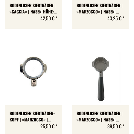
BODENLOSER SIEBTRÄGER |
BODENLOSER SIEBTRÄGER |
»GAGGIA« | NASEN-HÖHE: 7
»MARZOCCO« | NASEN-
MM
42,50 €
*
HÖHE: 7 MM
43,25 €
*
BODENLOSER SIEBTRÄGER-
BODENLOSER SIEBTRÄGER |
KOPF | »MARZOCCO« |
»MARZOCCO« | NASEN-
NASEN-HÖHE: 6,5 MM | M12
25,50 €
*
HÖHE: 6,5 MM
39,50 €
*