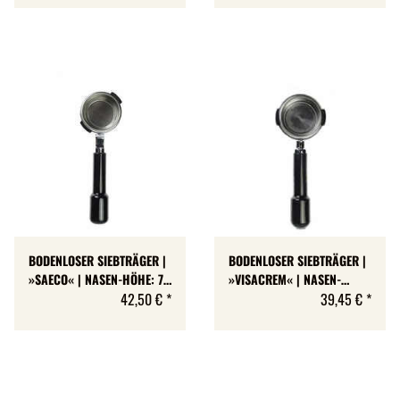
BODENLOSER SIEBTRÄGER |
BODENLOSER SIEBTRÄGER |
»SAECO« | NASEN-HÖHE: 7
»VISACREM« | NASEN-
MM
42,50 €
*
HÖHE: 7 MM
39,45 €
*