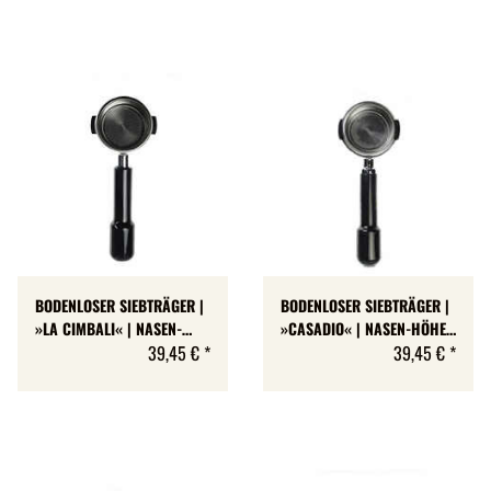
BODENLOSER SIEBTRÄGER |
BODENLOSER SIEBTRÄGER |
»LA CIMBALI« | NASEN-
»CASADIO« | NASEN-HÖHE:
HÖHE: 7 MM
39,45 €
*
7 MM
39,45 €
*