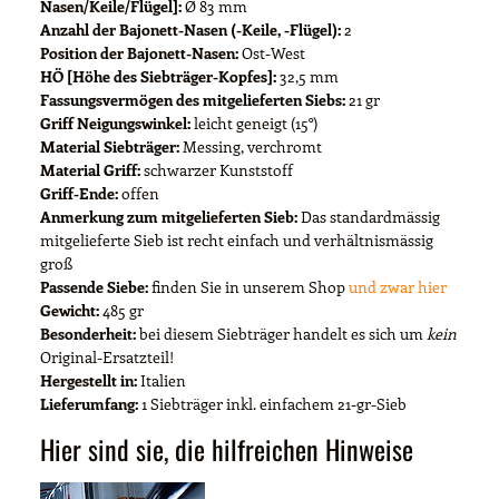
Nasen/Keile/Flügel]:
Ø 83 mm
Anzahl der Bajonett-Nasen (-Keile, -Flügel):
2
Position der Bajonett-Nasen:
Ost-West
HÖ [Höhe des Siebträger-Kopfes]:
32,5 mm
Fassungsvermögen des mitgelieferten Siebs:
21 gr
Griff Neigungswinkel:
leicht geneigt (15°)
Material Siebträger:
Messing, verchromt
Material Griff:
schwarzer Kunststoff
Griff-Ende:
offen
Anmerkung zum mitgelieferten Sieb:
Das standardmässig
mitgelieferte Sieb ist recht einfach und verhältnismässig
groß
Passende Siebe:
finden Sie in unserem Shop
und zwar hier
Gewicht:
485 gr
Besonderheit:
bei diesem Siebträger handelt es sich um
kein
Original-Ersatzteil!
Hergestellt in:
Italien
Lieferumfang:
1 Siebträger inkl. einfachem 21-gr-Sieb
Hier sind sie, die hilfreichen Hinweise