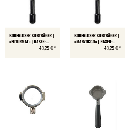
BODENLOSER SIEBTRÄGER |
BODENLOSER SIEBTRÄGER |
»FUTURMAT« | NASEN-
»MARZOCCO« | NASEN-
HÖHE: 7 MM
43,25 €
*
HÖHE: 7 MM
43,25 €
*