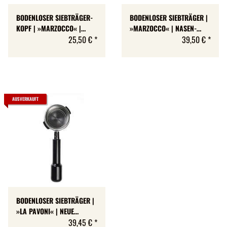
BODENLOSER SIEBTRÄGER-
BODENLOSER SIEBTRÄGER |
KOPF | »MARZOCCO« |
»MARZOCCO« | NASEN-
NASEN-HÖHE: 6,5 MM | M12
25,50 €
*
HÖHE: 6,5 MM
39,50 €
*
AUSVERKAUFT
BODENLOSER SIEBTRÄGER |
»LA PAVONI« | NEUE
MODELLE | NASEN-HÖHE: 5
39,45 €
*