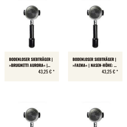
BODENLOSER SIEBTRÄGER |
BODENLOSER SIEBTRÄGER |
»BRUGNETTI AURORA« |
»FAEMA« | NASEN-HÖHE: 7
NASEN-HÖHE: 7 MM
43,25 €
*
MM
43,25 €
*