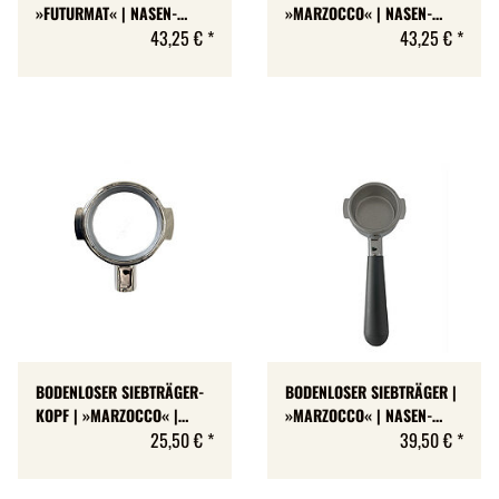
»FUTURMAT« | NASEN-
»MARZOCCO« | NASEN-
HÖHE: 7 MM
43,25 €
*
HÖHE: 7 MM
43,25 €
*
BODENLOSER SIEBTRÄGER-
BODENLOSER SIEBTRÄGER |
KOPF | »MARZOCCO« |
»MARZOCCO« | NASEN-
NASEN-HÖHE: 6,5 MM | M12
25,50 €
*
HÖHE: 6,5 MM
39,50 €
*