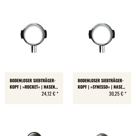
BODENLOSER SIEBTRÄGER-
BODENLOSER SIEBTRÄGER-
KOPF | »ROCKET« | NASEN-
KOPF | »SYNESSO« | NASEN-
HÖHE: 5,9 MM | M12
24,12 €
*
HÖHE: 5,95 MM | M10
30,25 €
*