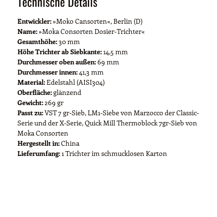
Technische Details
Entwickler:
»Moko Cansorten«, Berlin (D)
Name:
»Moka Consorten Dosier-Trichter«
Gesamthöhe:
30 mm
Höhe Trichter ab Siebkante:
14,5 mm
Durchmesser oben außen:
69 mm
Durchmesser innen:
41,3 mm
Material:
Edelstahl (AISI304)
Oberfläche:
glänzend
Gewicht:
269 gr
Passt zu:
VST 7 gr-Sieb, LM1-Siebe von Marzocco der Classic-
Serie und der X-Serie, Quick Mill Thermoblock 7gr-Sieb von
Moka Consorten
Hergestellt in:
China
Lieferumfang:
1 Trichter im schmucklosen Karton